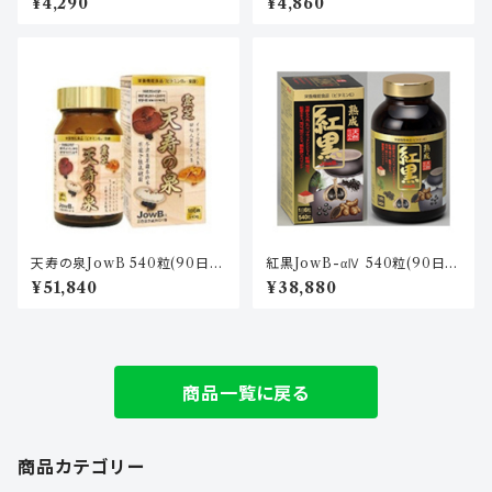
¥4,290
¥4,860
天寿の泉JowB 540粒(90日
紅黒JowB-αⅣ 540粒(90日
分)
分)
¥51,840
¥38,880
商品一覧に戻る
商品カテゴリー