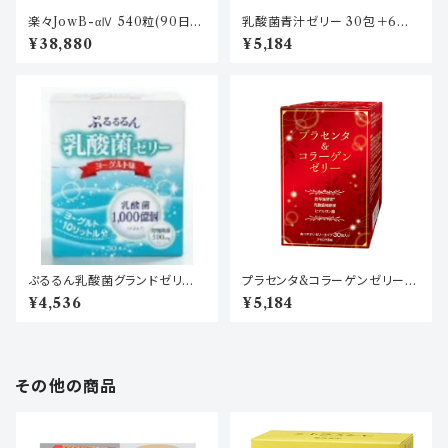
楽々JowB-αⅣ 540粒(90日
乳酸菌青汁ゼリー 30包＋6包
分)
(30日分)
¥38,880
¥5,184
ぷるるん乳酸菌グランドゼリーα
プラセンタ&コラーゲンゼリー(3
30包(30日分)
0包30日分)
¥4,536
¥5,184
その他の商品