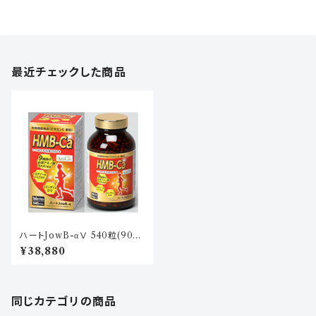
最近チェックした商品
ハートJowB-αⅤ 540粒(90日
分)
¥38,880
同じカテゴリの商品