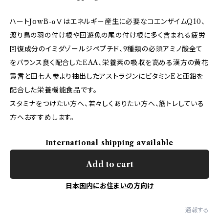
ハートJowB-αⅤはエネルギー産生に必要なコエンザイムQ10、
渡り鳥の羽の付け根や回遊魚の尾の付け根に多く含まれる疲労
回復成分のイミダゾールジペプチド、9種類の必須アミノ酸全て
をバランス良く配合したEAA、栄養素の吸収を高める漢方の黄花
黄耆と田七人参より抽出したアストラジンにビタミンEと亜鉛を
配合した栄養機能食品です。
スタミナをつけたい方へ、若々しくありたい方へ、筋トレしている
方へおすすめします。
International shipping available
Add to cart
日本国内にお住まいの方向け
通報する