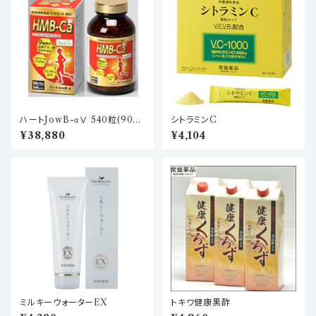
ハートJowB-αⅤ 540粒(90日
シトラミンC
分)
¥38,880
¥4,104
ミルキーウォーターEX
トキワ健康黒酢