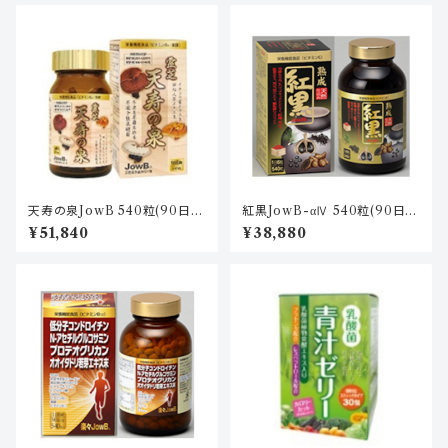
天寿の泉JowB 540粒(90日
紅黒JowB-αⅣ 540粒(90日
分)
分)
¥51,840
¥38,880