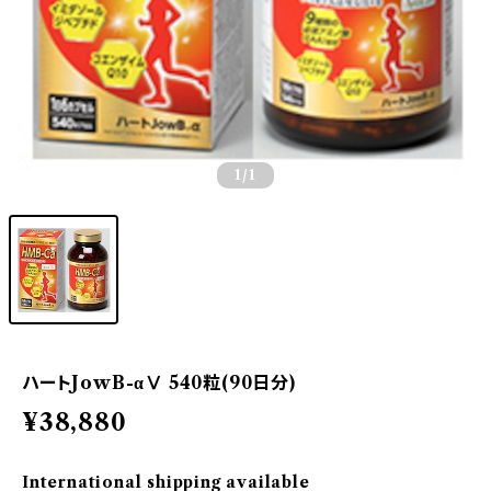
1
/1
ハートJowB-αⅤ 540粒(90日分)
¥38,880
International shipping available