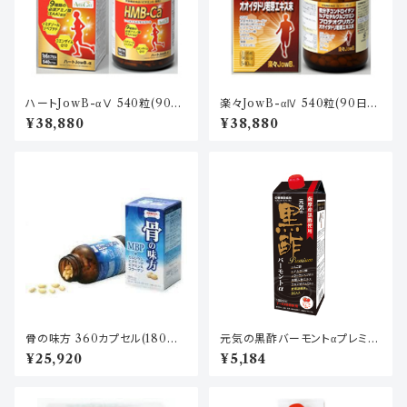
ハートJowB-αⅤ 540粒(90日
楽々JowB-αⅣ 540粒(90日
分)
分)
¥38,880
¥38,880
骨の味方 360カプセル(180日
元気の黒酢バーモントαプレミア
分)
ム
¥25,920
¥5,184