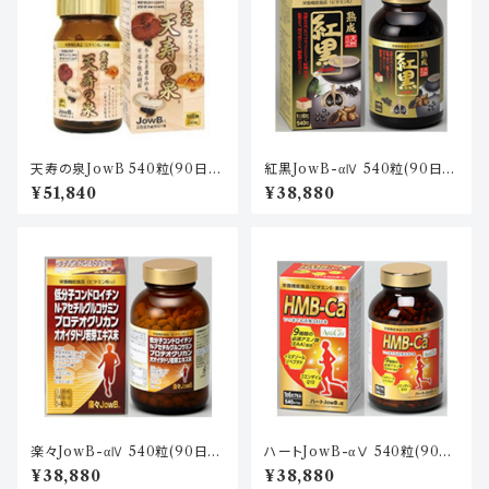
天寿の泉JowB 540粒(90日
紅黒JowB-αⅣ 540粒(90日
分)
分)
¥51,840
¥38,880
楽々JowB-αⅣ 540粒(90日
ハートJowB-αⅤ 540粒(90日
分)
分)
¥38,880
¥38,880