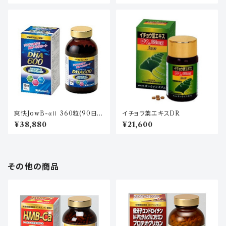
爽快JowB-αⅡ 360粒(90日
イチョウ葉エキスDR
分)
¥38,880
¥21,600
その他の商品