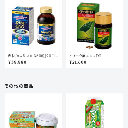
爽快JowB-αⅡ 360粒(90日
イチョウ葉エキスDR
分)
¥38,880
¥21,600
その他の商品