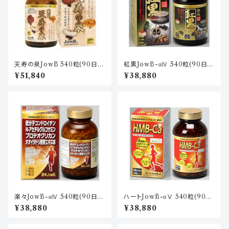
天寿の泉JowB 540粒(90日
紅黒JowB-αⅣ 540粒(90日
分)
分)
¥51,840
¥38,880
楽々JowB-αⅣ 540粒(90日
ハートJowB-αⅤ 540粒(90日
分)
分)
¥38,880
¥38,880