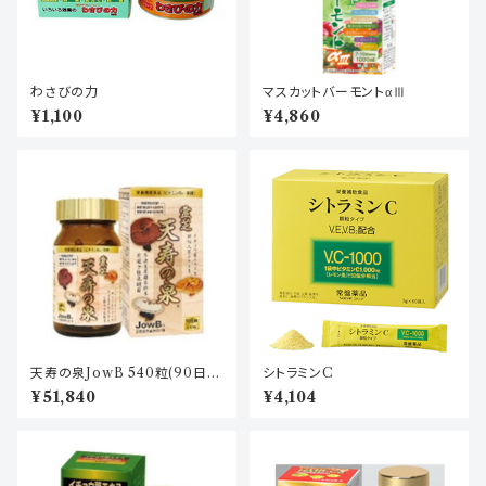
わさびの力
マスカットバーモントαⅢ
¥1,100
¥4,860
天寿の泉JowB 540粒(90日
シトラミンC
分)
¥51,840
¥4,104