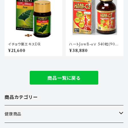
イチョウ葉エキスDR
ハートJowB-αⅤ 540粒(90日
分)
¥21,600
¥38,880
商品一覧に戻る
商品カテゴリー
健康商品