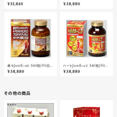
分)
分)
¥51,840
¥38,880
楽々JowB-αⅣ 540粒(90日
ハートJowB-αⅤ 540粒(90日
分)
分)
¥38,880
¥38,880
その他の商品