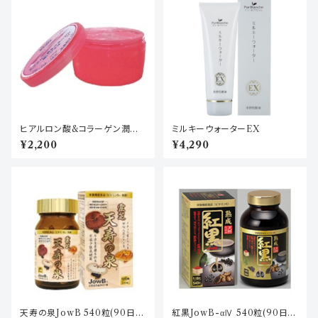
ヒアルロン酸&コラーゲン潤い
ミルキーウォーターEX
ジェル 300g(約90日分)
¥2,200
¥4,290
天寿の泉JowB 540粒(90日
紅黒JowB-αⅣ 540粒(90日