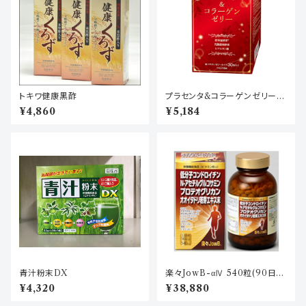
トキワ健康黒酢
プラセンタ&コラーゲンゼリー(3
0包30日分)
¥4,860
¥5,184
青汁粉末DX
楽々JowB-αⅣ 540粒(90日
分)
¥4,320
¥38,880